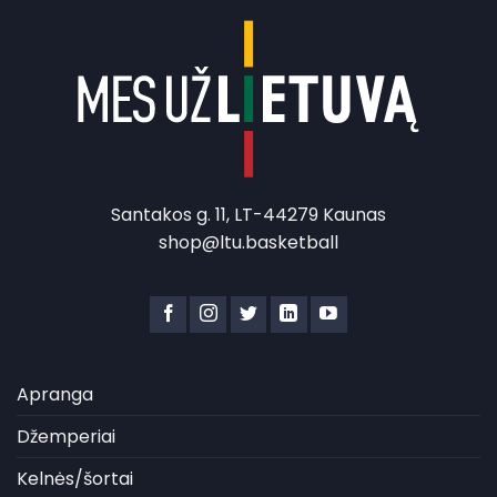
Santakos g. 11, LT-44279 Kaunas
shop@ltu.basketball
Apranga
Džemperiai
Kelnės/šortai