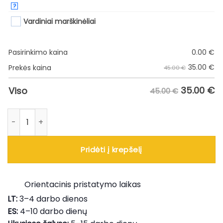
?
Vardiniai marškinėliai
Pasirinkimo kaina
0.00
€
35.00
€
Prekės kaina
45.00 €
35.00
€
Viso
45.00 €
produkto kiekis: Balti žaidybiniai marškinėliai B2
Pridėti į krepšelį
Orientacinis pristatymo laikas
LT:
3–4 darbo dienos
ES:
4–10 darbo dienų