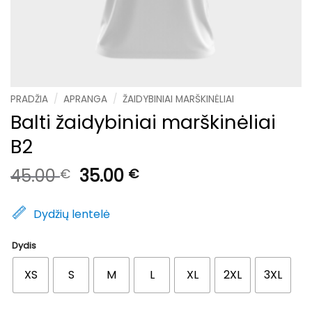
PRADŽIA
/
APRANGA
/
ŽAIDYBINIAI MARŠKINĖLIAI
Balti žaidybiniai marškinėliai
B2
Original
Current
45.00
35.00
€
€
price
price
was:
is:
Dydžių lentelė
45.00 €.
35.00 €.
Dydis
XS
S
M
L
XL
2XL
3XL