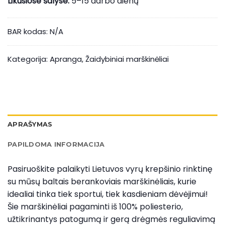
Likusiose šalyse:
5–15 darbo dienų
BAR kodas:
N/A
Kategorija:
Apranga
,
Žaidybiniai marškinėliai
APRAŠYMAS
PAPILDOMA INFORMACIJA
Pasiruoškite palaikyti Lietuvos vyrų krepšinio rinktinę
su mūsų baltais berankoviais marškinėliais, kurie
idealiai tinka tiek sportui, tiek kasdieniam dėvėjimui!
Šie marškinėliai pagaminti iš 100% poliesterio,
užtikrinantys patogumą ir gerą drėgmės reguliavimą