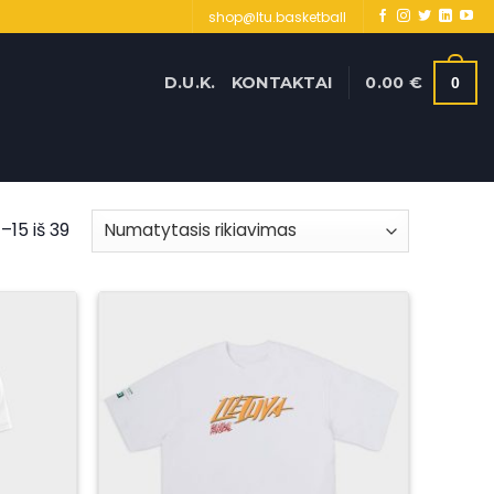
shop@ltu.basketball
D.U.K.
KONTAKTAI
0.00
€
0
15 iš 39