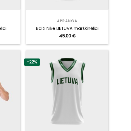
APRANGA
liai
Balti Nike LIETUVA marškinėliai
urrent
45.00
€
ice
.00 €.
-22%