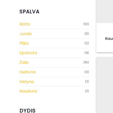
SPALVA
Balta
(12)
Juoda
(3)
Raud
Pilka
(2)
Spalvota
(4)
Žalia
(15)
Geltona
(3)
Mėlyna
(1)
Raudona
(1)
DYDIS