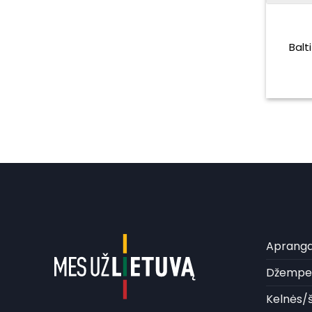
Balt
Aprang
Džemper
Kelnės/š