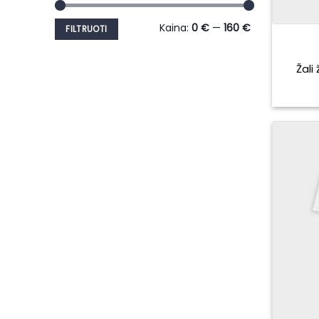
Min
Maks
Kaina:
0 €
—
160 €
FILTRUOTI
kaina
kaina
Žali