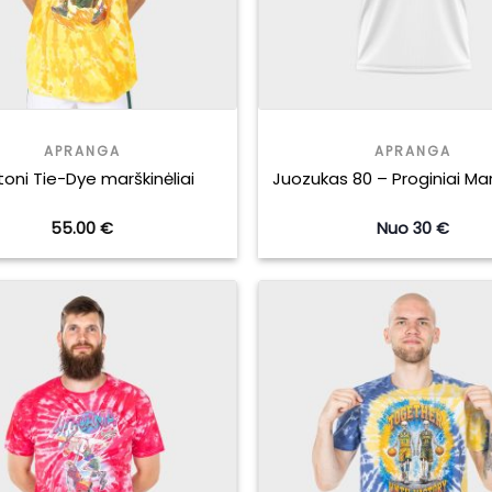
APRANGA
APRANGA
toni Tie-Dye marškinėliai
Juozukas 80 – Proginiai Marš
55.00
€
Nuo 30 €