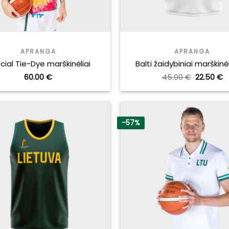
APRANGA
APRANGA
cial Tie-Dye marškinėliai
Balti žaidybiniai marškinėl
Original
C
60.00
€
45.00
€
22.50
€
price
p
was:
is
45.00 €.
2
-57%