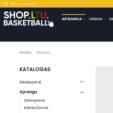
Skip
lietuva.basketball
to
content
APRANGA
VAIKAI
A
PRADŽIA
/
APRANGA
KATALOGAS
Aksesuarai
Apranga
Džemperiai
Kelnės/šortai