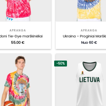
APRANGA
APRANGA
oni Tie-Dye marškinėliai
Ukraina – Proginiai Marški
55.00
€
Nuo 60 €
-50%