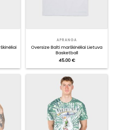
APRANGA
kinėliai
Oversize Balti marškinėliai Lietuva
Basketball
45.00
€