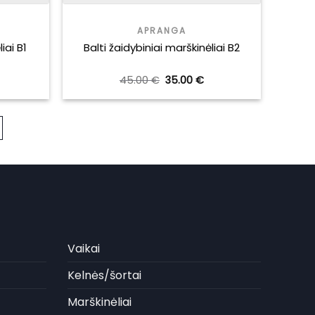
APRANGA
iai B1
Balti žaidybiniai marškinėliai B2
Original
Current
45.00
€
35.00
€
price
price
was:
is:
45.00 €.
35.00 €.
Vaikai
Kelnės/šortai
Marškinėliai