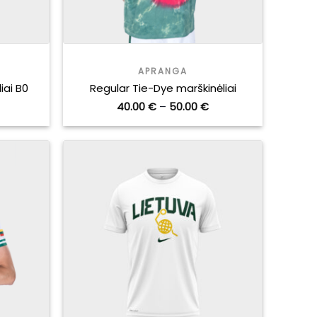
APRANGA
iai B0
Regular Tie-Dye marškinėliai
urrent
Price
40.00
€
–
50.00
€
rice
range:
:
40.00 €
2.50 €.
through
50.00 €