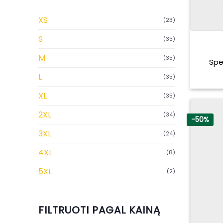
XS
(23)
S
(35)
M
(35)
Spe
L
(35)
XL
(35)
2XL
(34)
-50%
3XL
(24)
4XL
(8)
5XL
(2)
FILTRUOTI PAGAL KAINĄ