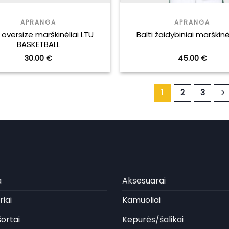
APRANGA
APRANGA
i oversize marškinėliai LTU
Balti žaidybiniai marškinėl
BASKETBALL
30.00
€
45.00
€
1
2
3
a
Aksesuarai
iai
Kamuoliai
ortai
Kepurės/šalikai