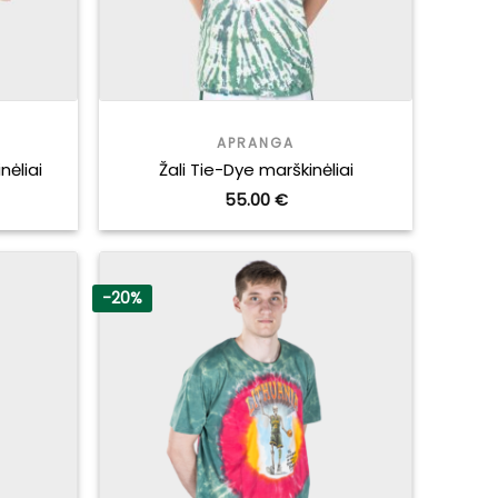
APRANGA
nėliai
Žali Tie-Dye marškinėliai
55.00
€
-20%