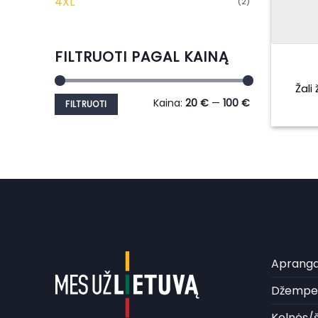
4XL
(2)
FILTRUOTI PAGAL KAINĄ
Žali
Min
Maks
Kaina:
20 €
—
100 €
FILTRUOTI
kaina
kaina
Aprang
Džemper
Kelnės/š