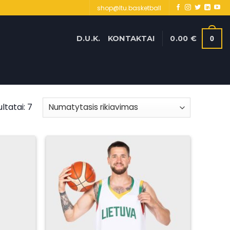
shop@ltu.basketball
D.U.K.
KONTAKTAI
0.00
€
0
ltatai: 7