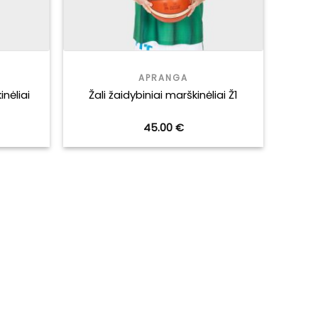
APRANGA
inėliai
Žali žaidybiniai marškinėliai Ž1
urrent
45.00
€
rice
:
9.95 €.