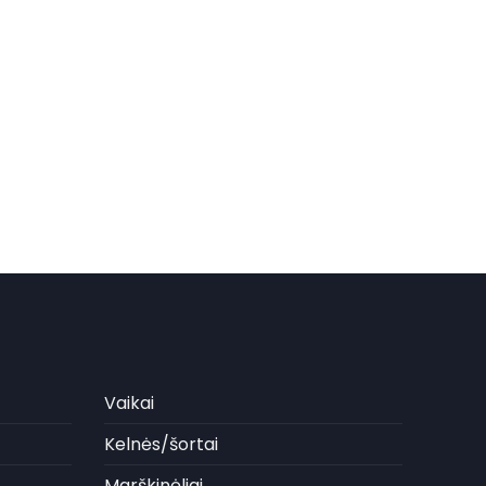
Vaikai
Kelnės/šortai
Marškinėliai