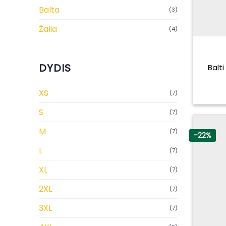
Balta
(3)
Žalia
(4)
DYDIS
Balti
XS
(7)
S
(7)
M
(7)
-22%
L
(7)
XL
(7)
2XL
(7)
3XL
(7)