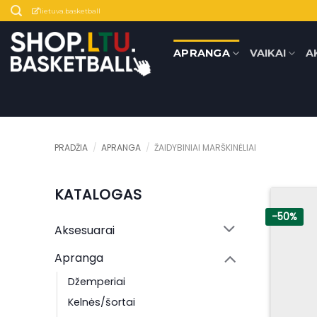
Skip
lietuva.basketball
to
content
APRANGA
VAIKAI
A
PRADŽIA
/
APRANGA
/
ŽAIDYBINIAI MARŠKINĖLIAI
KATALOGAS
-50%
Aksesuarai
Apranga
Džemperiai
Kelnės/šortai