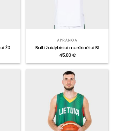
APRANGA
iai Ž0
Balti žaidybiniai marškinėliai B1
urrent
45.00
€
rice
:
2.50 €.