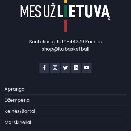
Santakos g. 11, LT-44279 Kaunas
shop@ltu.basketball
Apranga
Džemperiai
Kelnės/šortai
Marškinėliai