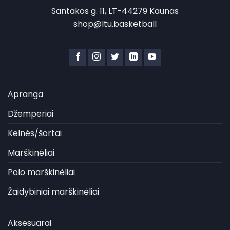
Santakos g. 11, LT-44279 Kaunas
shop@ltu.basketball
Apranga
Džemperiai
Kelnės/šortai
Marškinėliai
Polo marškinėliai
Žaidybiniai marškinėliai
Aksesuarai