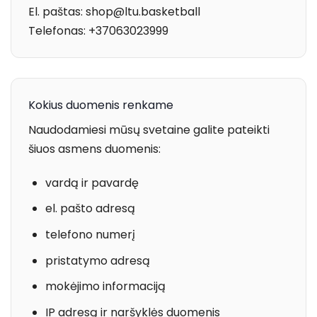
El. paštas: shop@ltu.basketball
Telefonas: +37063023999
Kokius duomenis renkame
Naudodamiesi mūsų svetaine galite pateikti
šiuos asmens duomenis:
vardą ir pavardę
el. pašto adresą
telefono numerį
pristatymo adresą
mokėjimo informaciją
IP adresą ir naršyklės duomenis