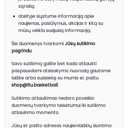
sąrašą;
ateityje siųstume informaciją apie
naujienas, pasiūlymus, akcijas ir kitą su
mūsų veikla susijusią informaciją.
Šie duomenys tvarkomi
Jūsų sutikimo
pagrindu
.
Savo sutikimą galite bet kada atšaukti
paspausdami atsisakymo nuorodą gautame
laiške arba susisiekę su mumis el. paštu
shop@ltu.basketball
.
Sutikimo atšaukimas nedaro poveikio
duomenų tvarkymo teisėtumui iki sutikimo
atšaukimo momento.
Jūsų el. pašto adresas naujienlaiškių siuntimo