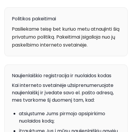
Politikos pakeitimai
Pasiliekame teisę bet kuriuo metu atnaujinti šią
privatumo politiką. Pakeitimai įsigalioja nuo jų
paskelbimo interneto svetainėje.
Naujienlaiškio registracija ir nuolaidos kodas
Kai interneto svetainėje užsiprenumeruojate
naujienlaiškį ir įvedate savo el. pašto adresą,
mes tvarkome šį duomenį tam, kad:
atsiųstume Jums pirmojo apsipirkimo
nuolaidos kodą;
įtrauktume Jus į mūsų naujienlaiškių gavėjų