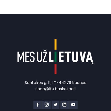
was:
is:
45.00 €.
22.50 €.
Santakos g. 11, LT-44279 Kaunas
shop@ltu.basketball