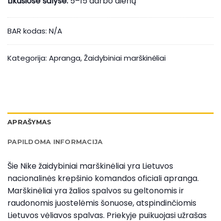
Likusiose šalyse:
5–15 darbo dienų
BAR kodas:
N/A
Kategorija:
Apranga
,
Žaidybiniai marškinėliai
APRAŠYMAS
PAPILDOMA INFORMACIJA
Šie Nike žaidybiniai marškinėliai yra Lietuvos
nacionalinės krepšinio komandos oficiali apranga.
Marškinėliai yra žalios spalvos su geltonomis ir
raudonomis juostelėmis šonuose, atspindinčiomis
Lietuvos vėliavos spalvas. Priekyje puikuojasi užrašas