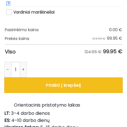
?
Vardiniai marškinėliai
Pasirinkimo kaina
0.00
€
99.95
€
Prekės kaina
124.95 €
99.95
€
Viso
124.95 €
produkto kiekis: Žali Nike žaidybiniai marškinėliai LIETUVA
Pridėti į krepšelį
Orientacinis pristatymo laikas
LT:
3–4 darbo dienos
ES:
4–10 darbo dienų