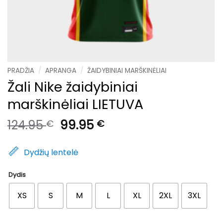
PRADŽIA
/
APRANGA
/
ŽAIDYBINIAI MARŠKINĖLIAI
Žali Nike žaidybiniai
marškinėliai LIETUVA
Original
Current
124.95
99.95
€
€
price
price
was:
is:
Dydžių lentelė
124.95 €.
99.95 €.
Dydis
XS
S
M
L
XL
2XL
3XL