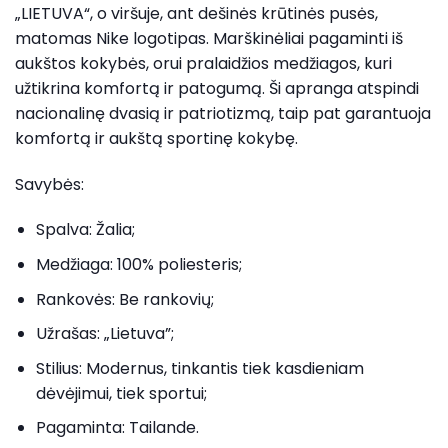
„LIETUVA“, o viršuje, ant dešinės krūtinės pusės,
matomas Nike logotipas. Marškinėliai pagaminti iš
aukštos kokybės, orui pralaidžios medžiagos, kuri
užtikrina komfortą ir patogumą. Ši apranga atspindi
nacionalinę dvasią ir patriotizmą, taip pat garantuoja
komfortą ir aukštą sportinę kokybę.
Savybės:
Spalva: Žalia;
Medžiaga: 100% poliesteris;
Rankovės: Be rankovių;
Užrašas: „Lietuva”;
Stilius: Modernus, tinkantis tiek kasdieniam
dėvėjimui, tiek sportui;
Pagaminta: Tailande.