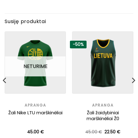
Susiję produktai
-50%
NETURIME
APRANGA
APRANGA
Žali Nike LTU marškinėliai
Žali žaidybiniai
marškinėliai Ž0
Original
Current
45.00
€
45.00
€
22.50
€
price
price