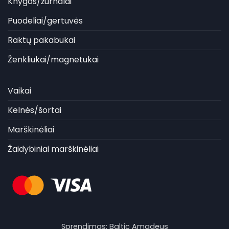
Knygos/žurnalai
Puodeliai/gertuvės
Raktų pakabukai
Ženkliukai/magnetukai
Vaikai
Kelnės/šortai
Marškinėliai
Žaidybiniai marškinėliai
Sprendimas:
Baltic Amadeus