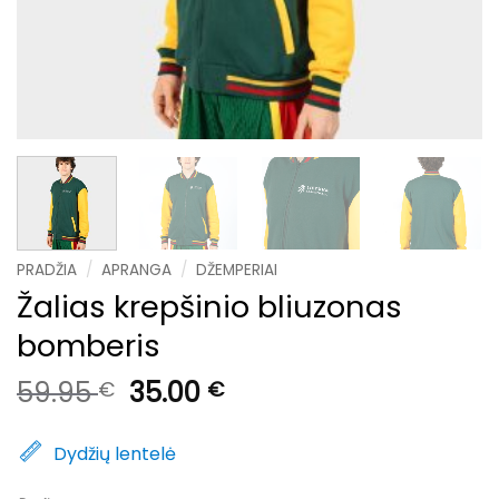
PRADŽIA
/
APRANGA
/
DŽEMPERIAI
Žalias krepšinio bliuzonas
bomberis
Original
Current
59.95
35.00
€
€
price
price
was:
is:
Dydžių lentelė
59.95 €.
35.00 €.