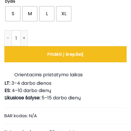
Dydis
S
M
L
XL
produkto kiekis: Žalias krepšinio bliuzonas bomberis
Pridėti į krepšelį
Orientacinis pristatymo laikas
LT:
3–4 darbo dienos
ES:
4–10 darbo dienų
Likusiose šalyse:
5–15 darbo dienų
BAR kodas:
N/A