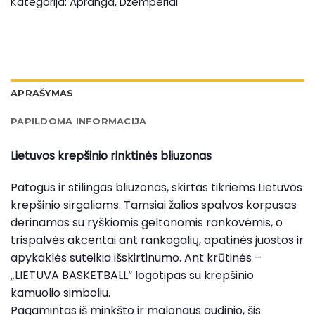
Kategorija:
Apranga
,
Džemperiai
APRAŠYMAS
PAPILDOMA INFORMACIJA
Lietuvos krepšinio rinktinės bliuzonas
Patogus ir stilingas bliuzonas, skirtas tikriems Lietuvos
krepšinio sirgaliams. Tamsiai žalios spalvos korpusas
derinamas su ryškiomis geltonomis rankovėmis, o
trispalvės akcentai ant rankogalių, apatinės juostos ir
apykaklės suteikia išskirtinumo. Ant krūtinės –
„LIETUVA BASKETBALL“ logotipas su krepšinio
kamuolio simboliu.
Pagamintas iš minkšto ir malonaus audinio, šis