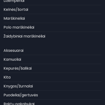
Džemperiai
Kelnės/šortai
Marškinėliai
Polo marškinėliai
Žaidybiniai marškinėliai
Aksesuarai
Kamuoliai
Kepurės/šalikai
Kita
Knygos/žurnalai
Puodeliai/gertuvės
Raktų pakabukai