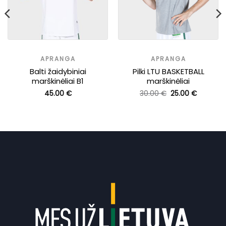
APRANGA
APRANGA
Balti žaidybiniai
Pilki LTU BASKETBALL
marškinėliai B1
marškinėliai
t
Original
Current
45.00
€
30.00
€
25.00
€
price
price
was:
is:
.
30.00 €.
25.00 €.