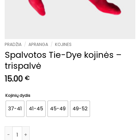
PRADŽIA
/
APRANGA
/
KOJINĖS
Spalvotos Tie-Dye kojinės –
trispalvė
15.00
€
Kojinių dydis
37-41
41-45
45-49
49-52
produkto kiekis: Spalvotos Tie-Dye kojinės – trispalvė