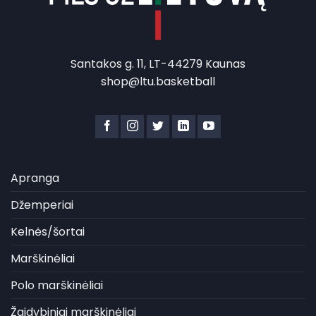
Santakos g. 11, LT-44279 Kaunas
shop@ltu.basketball
Apranga
Džemperiai
Kelnės/šortai
Marškinėliai
Polo marškinėliai
Žaidybiniai marškinėliai