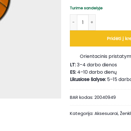
Turime sandelyje
produkto kiekis: Ženkliukas -
Pridėti į kr
Orientacinis pristatym
LT:
3–4 darbo dienos
ES:
4–10 darbo dienų
Likusiose šalyse:
5–15 darb
BAR kodas:
20040949
Kategorija:
Aksesuarai
,
Ženk