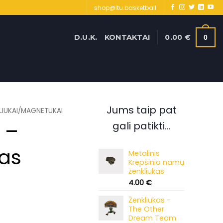
shop@ltu.basketball
D.U.K.
KONTAKTAI
0.00
€
0
Jums taip pat
LIUKAI/MAGNETUKAI
 –
gali patikti…
as
Metalinis
Krepšinio namų
ženkliukas
4.00
€
Ženkliukas -
The Other
Dream Team