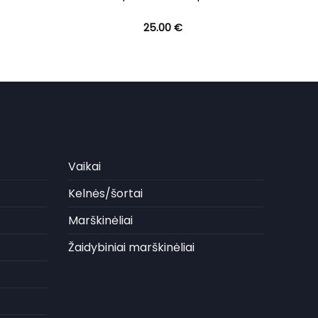
25.00
€
Vaikai
Kelnės/šortai
Marškinėliai
Žaidybiniai marškinėliai