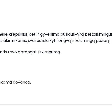
 meilę krepšiniui, bet ir gyvenimo pusiausvyrą bei žaisming
kimirkoms, svarbu išlaikyti lengvą ir žaismingą požiūrį.
antis tavo aprangai išskirtinumą.
tinkama dovanoti.