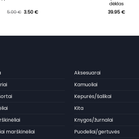
dėklas
Original
Current
5.00
€
3.50
€
39.95
€
price
price
was:
is:
5.00 €.
3.50 €.
a
Aksesuarai
iai
Kamuoliai
ortai
Kepurės/šalikai
liai
Kita
škinėliai
Knygos/žurnalai
iai marškinėliai
Puodeliai/gertuvės