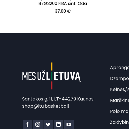
B7G3200 FIBA sint. Oda
rent
37.00
€
ce
0 €.
Aprang
Džemper
Kelnės/š
Santakos g. 11, LT-44279 Kaunas
Marškinė
shop@ltu.basketball
Polo mar
Žaidybin