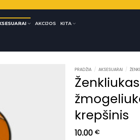
KSESUARAI
AKCIJOS
KITA
PRADŽIA
/
AKSESUARAI
/
ŽENK
Ženkliukas
žmogeliuk
krepšinis
10.00
€