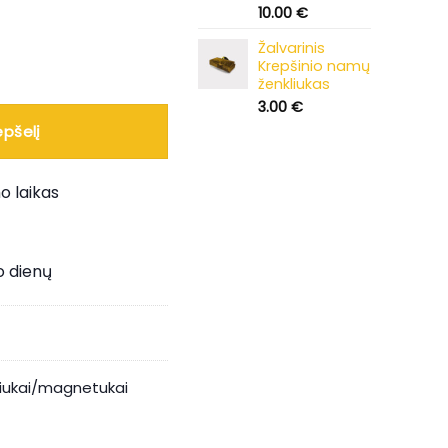
10.00
€
Žalvarinis
 žmogeliukas krepšinis
Krepšinio namų
ženkliukas
3.00
€
epšelį
o laikas
o dienų
liukai/magnetukai