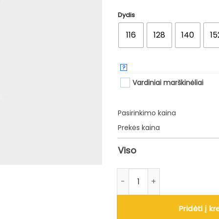
price
pr
was:
is:
Dydis
40.00 €.
30
116
128
140
15
?
Vardiniai marškinėliai
Pasirinkimo kaina
Prekės kaina
Viso
produkto kiekis: Vaikiški balti
Pridėti į kr