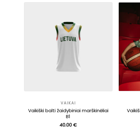
VAIKAI
ėliai
Vaikiški balti žaidybiniai marškinėliai
Vaikiš
B1
rent
40.00
€
ce
00 €.