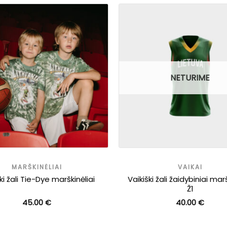
NETURIME
MARŠKINĖLIAI
VAIKAI
ki žali Tie-Dye marškinėliai
Vaikiški žali žaidybiniai marš
Ž1
45.00
€
40.00
€