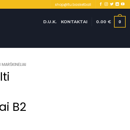
shop@ltu.basketball
D.U.K.
KONTAKTAI
0.00
€
0
I MARŠKINĖLIAI
ti
i
ai B2
urrent