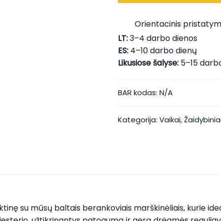
Orientacinis pristatym
LT:
3–4 darbo dienos
ES:
4–10 darbo dienų
Likusiose šalyse:
5–15 darb
BAR kodas:
N/A
Kategorija:
Vaikai
,
Žaidybinia
ktinę su mūsų baltais berankoviais marškinėliais, kurie idea
oliesterio, užtikrinantys patogumą ir gerą drėgmės regulia