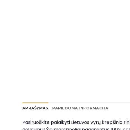
APRAŠYMAS
PAPILDOMA INFORMACIJA
Pasiruoškite palaikyti Lietuvos vyrų krepšinio rin
dėvėjimui! Šie marškinėliai pagaminti iš 100% p