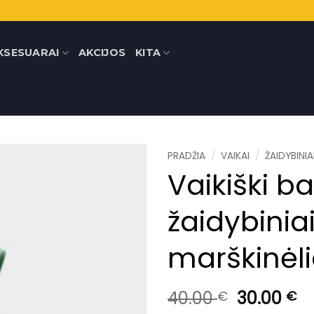
KSESUARAI
AKCIJOS
KITA
PRADŽIA
/
VAIKAI
/
ŽAIDYBINIA
Vaikiški bal
žaidybinia
marškinėli
Original
C
40.00
30.00
€
€