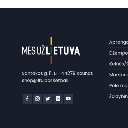
Aprang
Džemper
Kelnės/š
Santakos g. 11, LT-44279 Kaunas
Marškinė
shop@ltu.basketball
Polo mar
Žaidybin