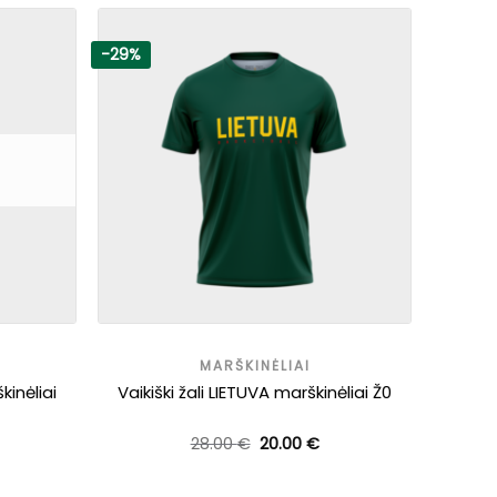
-29%
MARŠKINĖLIAI
kinėliai
Vaikiški žali LIETUVA marškinėliai Ž0
Original
Current
28.00
€
20.00
€
price
price
was:
is:
28.00 €.
20.00 €.