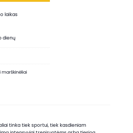
o laikas
o dienų
i marškinėliai
liai tinka tiek sportui, tiek kasdieniam
vimą intensyviai treniruotėms arba tiesiog