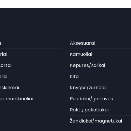
a
Aksesuarai
iai
Kamuoliai
ortai
Kepurės/šalikai
liai
Kita
škinėliai
Knygos/žurnalai
iai marškinėliai
Puodeliai/gertuvės
Raktų pakabukai
Ženkliukai/magnetukai