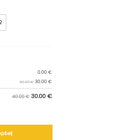
ice
.00 €.
2
0.00
€
30.00
€
40.00 €
30.00
€
40.00 €
 žaidybiniai marškinėliai B2
epšelį