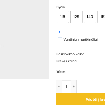
Dydis
116
128
140
15
?
Vardiniai marškinėliai
Pasirinkimo kaina
Prekės kaina
Viso
produkto kiekis: Vaikiški balti
Pridėti į kr