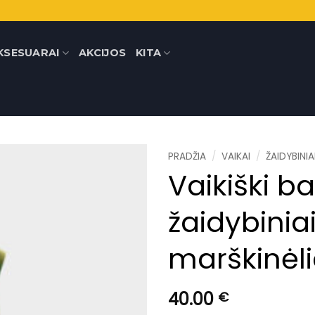
KSESUARAI
AKCIJOS
KITA
PRADŽIA
/
VAIKAI
/
ŽAIDYBINIA
Vaikiški bal
žaidybinia
marškinėli
40.00
€