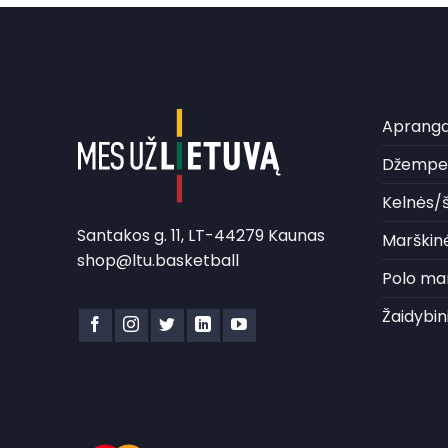
Aprang
Džemper
Kelnės/š
Santakos g. 11, LT-44279 Kaunas
Marškinė
shop@ltu.basketball
Polo mar
Žaidybin