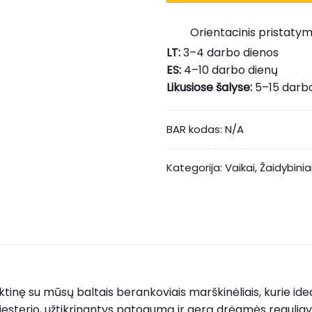
Orientacinis pristatym
LT:
3–4 darbo dienos
ES:
4–10 darbo dienų
Likusiose šalyse:
5–15 darb
BAR kodas:
N/A
Kategorija:
Vaikai
,
Žaidybinia
ktinę su mūsų baltais berankoviais marškinėliais, kurie idea
oliesterio, užtikrinantys patogumą ir gerą drėgmės regulia