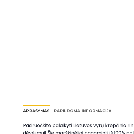
APRAŠYMAS
PAPILDOMA INFORMACIJA
Pasiruoškite palaikyti Lietuvos vyrų krepšinio rin
dėvėjimui! Šie marškinėliai pagaminti iš 100% p