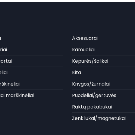
a
Aksesuarai
iai
Kamuoliai
ortai
Kepurės/šalikai
liai
Kita
škinėliai
Knygos/žurnalai
iai marškinėliai
Puodeliai/gertuvės
Raktų pakabukai
Ženkliukai/magnetukai