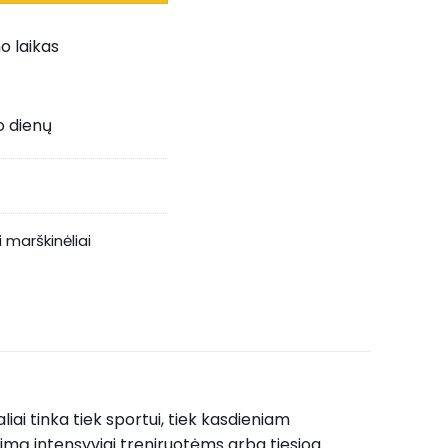
o laikas
o dienų
i marškinėliai
liai tinka tiek sportui, tiek kasdieniam
vimą intensyviai treniruotėms arba tiesiog