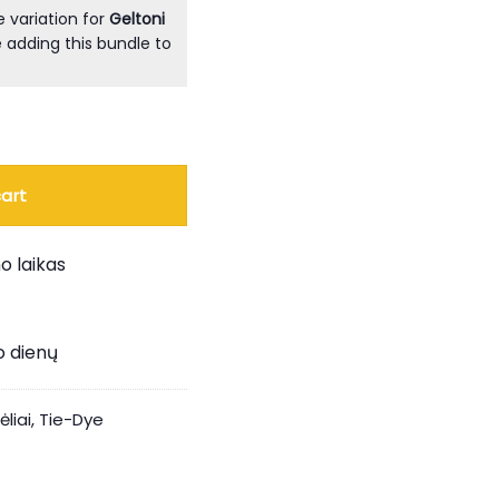
 variation for
Geltoni
 adding this bundle to
tuva paketas
art
o laikas
o dienų
ėliai
,
Tie-Dye