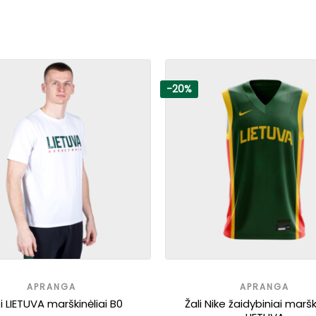
-20%
APRANGA
APRANGA
i LIETUVA marškinėliai B0
Žali Nike žaidybiniai maršk