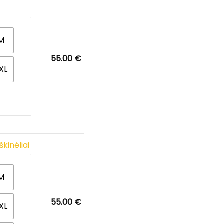
M
55.00
€
XL
kinėliai
M
55.00
€
XL