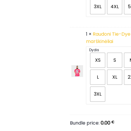
3XL
4XL
5
1 ×
Raudoni Tie-Dye
marškinėliai
Dydis
XS
S
L
XL
2
3XL
Bundle price:
0.00
€