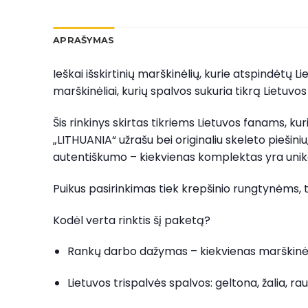
APRAŠYMAS
Ieškai išskirtinių marškinėlių, kurie atspindėtų
marškinėliai, kurių spalvos sukuria tikrą Lietuvos
Šis rinkinys skirtas tikriems Lietuvos fanams, k
„LITHUANIA“ užrašu bei originaliu skeleto piešiniu
autentiškumo – kiekvienas komplektas yra unik
Puikus pasirinkimas tiek krepšinio rungtynėms, t
Kodėl verta rinktis šį paketą?
Rankų darbo dažymas – kiekvienas marškinėlis
Lietuvos trispalvės spalvos: geltona, žalia, r