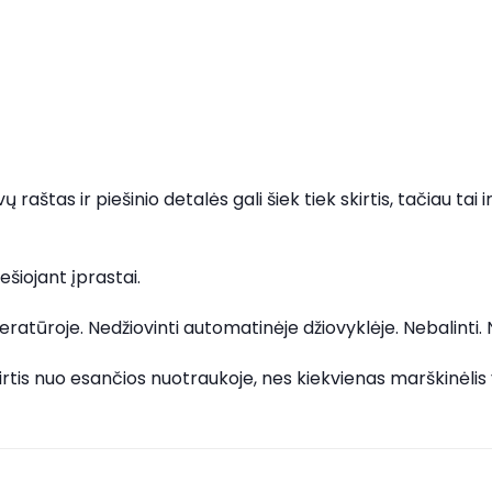
aštas ir piešinio detalės gali šiek tiek skirtis, tačiau tai 
šiojant įprastai.
atūroje. Nedžiovinti automatinėje džiovyklėje. Nebalinti.
skirtis nuo esančios nuotraukoje, nes kiekvienas marškinėl