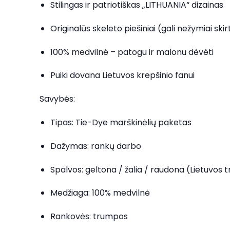
Stilingas ir patriotiškas „LITHUANIA“ dizainas
Originalūs skeleto piešiniai (gali nežymiai skir
100% medvilnė – patogu ir malonu dėvėti
Puiki dovana Lietuvos krepšinio fanui
Savybės:
Tipas: Tie-Dye marškinėlių paketas
Dažymas: rankų darbo
Spalvos: geltona / žalia / raudona (Lietuvos t
Medžiaga: 100% medvilnė
Rankovės: trumpos