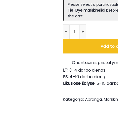
Please select a purchasable
Tie-Dye marškinėliai
before
the cart.
produkto kiekis: Tie-Dye Lie
Add to c
Orientacinis pristatym
LT:
3–4 darbo dienos
ES:
4–10 darbo dienų
Likusiose šalyse:
5–15 darb
Kategorija:
Apranga
,
Marškin