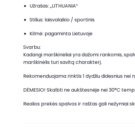
Užrašas: „LITHUANIA“
Stilius: laisvalaikio / sportinis
Kilmė: pagaminta Lietuvoje
Svarbu:
Kadangi marškinėliai yra dažomi rankomis, spalvų r
marškinėlis turi savitą charakterį.
Rekomenduojama rinktis 1 dydžiu didesnius nei ne
DĖMESIO! Skalbti ne aukštesnėje nei 30°C temper
Realios prekės spalvos ir raštas gali nežymiai 