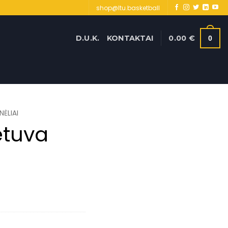
shop@ltu.basketball
D.U.K.
KONTAKTAI
0.00
€
0
NĖLIAI
etuva