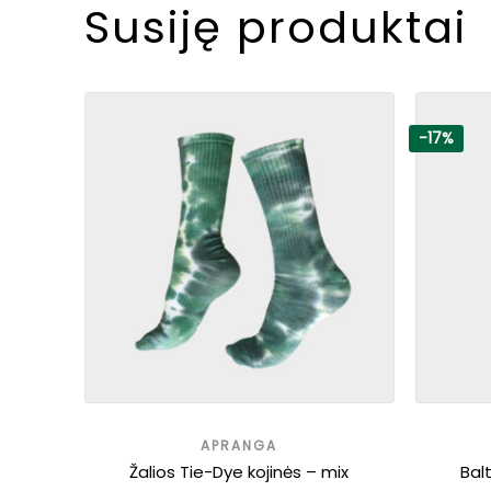
Susiję produktai
-17%
APRANGA
i
Žalios Tie-Dye kojinės – mix
Balt