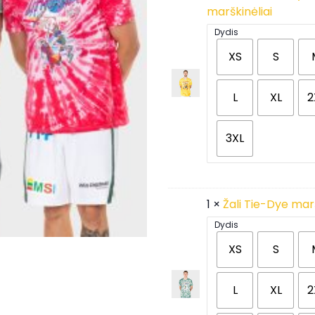
marškinėliai
Dydis
XS
S
L
XL
2
3XL
1 ×
Žali Tie-Dye marš
Dydis
XS
S
L
XL
2