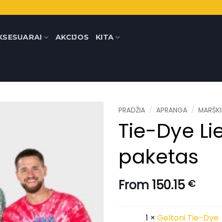
KSESUARAI
AKCIJOS
KITA
PRADŽIA
/
APRANGA
/
MARŠKI
Tie-Dye Li
paketas
From
150.15
€
1 ×
Geltoni Tie-Dye