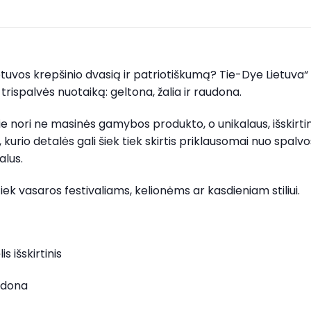
 Lietuvos krepšinio dvasią ir patriotiškumą? Tie-Dye Lietuv
 trispalvės nuotaiką: geltona, žalia ir raudona.
urie nori ne masinės gamybos produkto, o unikalaus, išskirt
, kurio detalės gali šiek tiek skirtis priklausomai nuo spalv
alus.
iek vasaros festivaliams, kelionėms ar kasdieniam stiliui.
 išskirtinis
audona