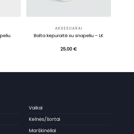
AKSESUARAI
peliu
Balta kepuraitė su snapeliu – LK
25.00
€
Vaikai
Kelnės/šortai
Marškinėliai