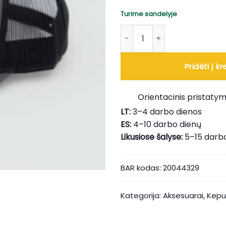
Turime sandelyje
produkto kiekis: Tamsiai pilka
Pridėti į kr
Orientacinis pristatym
LT:
3–4 darbo dienos
ES:
4–10 darbo dienų
Likusiose šalyse:
5–15 darb
BAR kodas:
20044329
Kategorija:
Aksesuarai
,
Kepur