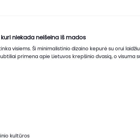
, kuri niekada neišeina iš mados
tinka visiems. Ši minimalistinio dizaino kepurė su orui laidži
btiliai primena apie Lietuvos krepšinio dvasią, o visuma suk
inio kultūros