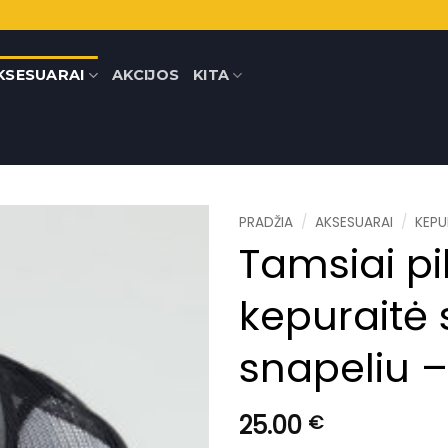
KSESUARAI
AKCIJOS
KITA
PRADŽIA
/
AKSESUARAI
/
KEPU
Tamsiai pi
kepuraitė 
snapeliu –
25.00
€