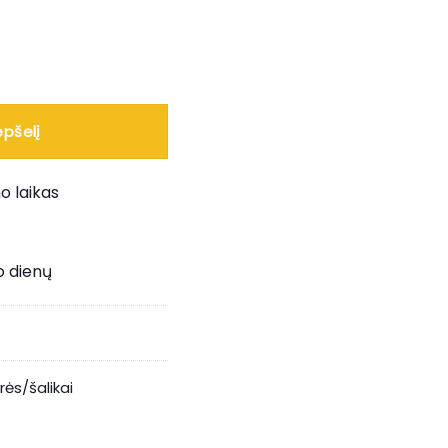
 kepuraitė su snapeliu - LK
epšelį
o laikas
o dienų
ės/šalikai