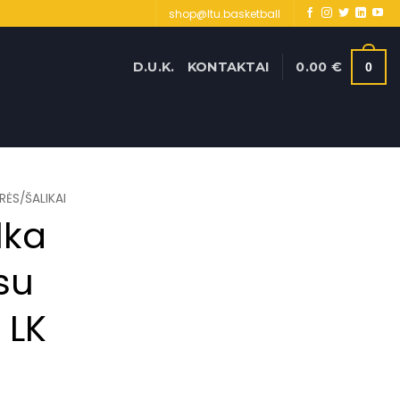
shop@ltu.basketball
D.U.K.
KONTAKTAI
0.00
€
0
RĖS/ŠALIKAI
lka
su
 LK