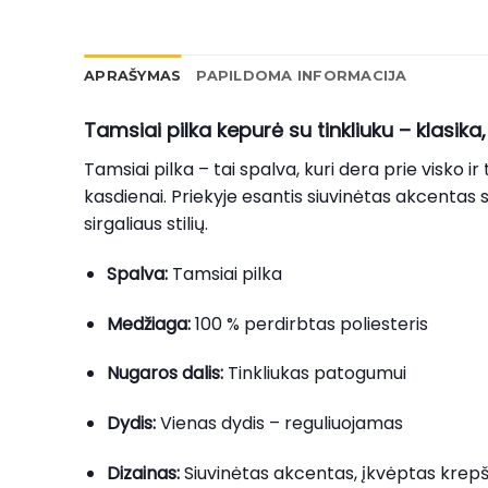
APRAŠYMAS
PAPILDOMA INFORMACIJA
Tamsiai pilka kepurė su tinkliuku – klasika
Tamsiai pilka – tai spalva, kuri dera prie visko ir 
kasdienai. Priekyje esantis siuvinėtas akcentas su
sirgaliaus stilių.
Spalva:
Tamsiai pilka
Medžiaga:
100 % perdirbtas poliesteris
Nugaros dalis:
Tinkliukas patogumui
Dydis:
Vienas dydis – reguliuojamas
Dizainas:
Siuvinėtas akcentas, įkvėptas krepš