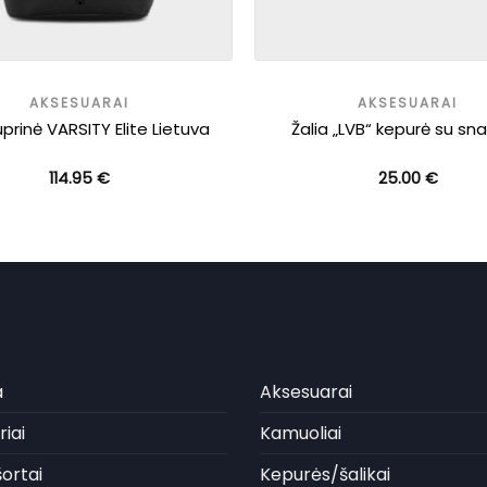
AKSESUARAI
AKSESUARAI
uprinė VARSITY Elite Lietuva
Žalia „LVB“ kepurė su sna
114.95
€
25.00
€
a
Aksesuarai
iai
Kamuoliai
ortai
Kepurės/šalikai