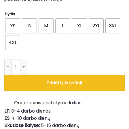
Dydis
XS
S
M
L
XL
2XL
3XL
4XL
produkto kiekis: Regular Tie-Dye marškinėliai
Pridėti į krepšelį
Orientacinis pristatymo laikas
LT:
3–4 darbo dienos
ES:
4–10 darbo dienų
Likusiose šalyse:
5–15 darbo dienų