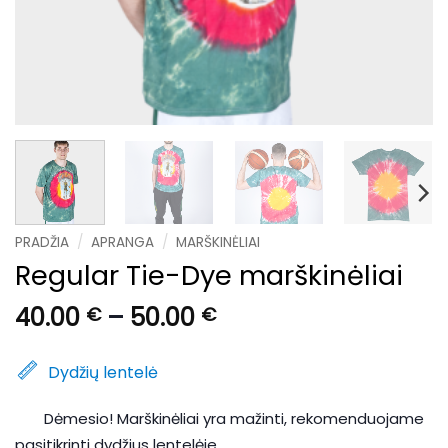
PRADŽIA
/
APRANGA
/
MARŠKINĖLIAI
Regular Tie-Dye marškinėliai
Price
40.00
–
50.00
€
€
range:
40.00 €
Dydžių lentelė
through
50.00 €
Dėmesio! Marškinėliai yra mažinti, rekomenduojame
pasitikrinti dydžius lentelėje.