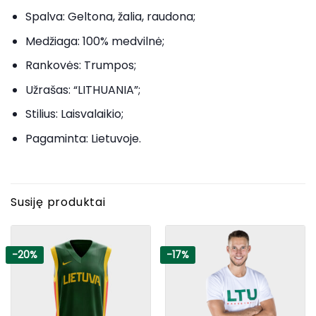
Spalva: Geltona, žalia, raudona;
Medžiaga: 100% medvilnė;
Rankovės: Trumpos;
Užrašas: “LITHUANIA”;
Stilius: Laisvalaikio;
Pagaminta: Lietuvoje.
Susiję produktai
-20%
-17%