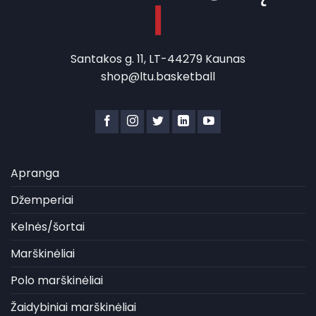
Santakos g. 11, LT-44279 Kaunas
shop@ltu.basketball
Apranga
Džemperiai
Kelnės/šortai
Marškinėliai
Polo marškinėliai
Žaidybiniai marškinėliai