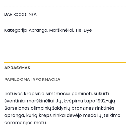
BAR kodas:
N/A
Kategorija:
Apranga
,
Marškinėliai
,
Tie-Dye
APRAŠYMAS
PAPILDOMA INFORMACIJA
Lietuvos krepšinio šimtmečiui paminėti, sukurti
šventiniai marškinėliai. Jų įkvėpimu tapo 1992-ųjų
Barselonos olimpinių žaidynių bronzinės rinktinės
apranga, kurią krepšininkai dėvėjo medalių įteikimo
ceremonijos metu.