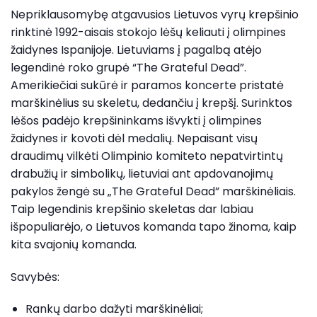
Nepriklausomybę atgavusios Lietuvos vyrų krepšinio
rinktinė 1992-aisais stokojo lėšų keliauti į olimpines
žaidynes Ispanijoje. Lietuviams į pagalbą atėjo
legendinė roko grupė “The Grateful Dead”.
Amerikiečiai sukūrė ir paramos koncerte pristatė
marškinėlius su skeletu, dedančiu į krepšį. Surinktos
lėšos padėjo krepšininkams išvykti į olimpines
žaidynes ir kovoti dėl medalių. Nepaisant visų
draudimų vilkėti Olimpinio komiteto nepatvirtintų
drabužių ir simbolikų, lietuviai ant apdovanojimų
pakylos žengė su „The Grateful Dead” marškinėliais.
Taip legendinis krepšinio skeletas dar labiau
išpopuliarėjo, o Lietuvos komanda tapo žinoma, kaip
kita svajonių komanda.
Savybės:
Rankų darbo dažyti marškinėliai;